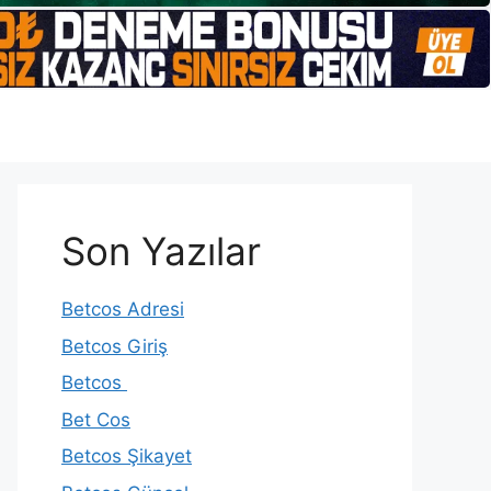
Son Yazılar
Betcos Adresi
Betcos Giriş
Betcos
Bet Cos
Betcos Şikayet