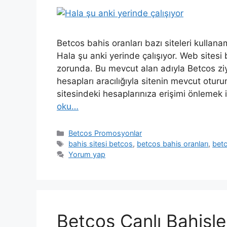
Betcos bahis oranları bazı siteleri kullan
Hala şu anki yerinde çalışıyor. Web sitesi
zorunda. Bu mevcut alan adıyla Betcos zi
hesapları aracılığıyla sitenin mevcut ot
sitesindeki hesaplarınıza erişimi önlemek i
oku…
Kategoriler
Betcos Promosyonlar
Etiketler
bahis sitesi betcos
,
betcos bahis oranları
,
betc
Yorum yap
Betcos Canlı Bahisle