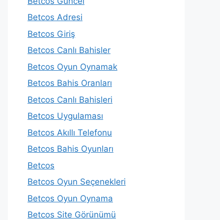
Betcos Güncel
Betcos Adresi
Betcos Giriş
Betcos Canlı Bahisler
Betcos Oyun Oynamak
Betcos Bahis Oranları
Betcos Canlı Bahisleri
Betcos Uygulaması
Betcos Akıllı Telefonu
Betcos Bahis Oyunları
Betcos
Betcos Oyun Seçenekleri
Betcos Oyun Oynama
Betcos Site Görünümü