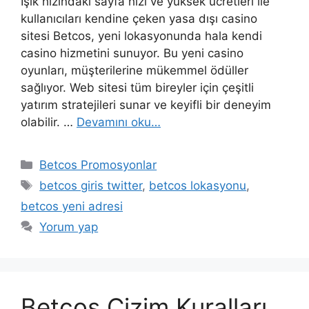
Işık hızındaki sayfa hızı ve yüksek ücretleri ile
kullanıcıları kendine çeken yasa dışı casino
sitesi Betcos, yeni lokasyonunda hala kendi
casino hizmetini sunuyor. Bu yeni casino
oyunları, müşterilerine mükemmel ödüller
sağlıyor. Web sitesi tüm bireyler için çeşitli
yatırım stratejileri sunar ve keyifli bir deneyim
olabilir. …
Devamını oku…
Kategoriler
Betcos Promosyonlar
Etiketler
betcos giris twitter
,
betcos lokasyonu
,
betcos yeni adresi
Yorum yap
Betcos Çizim Kuralları