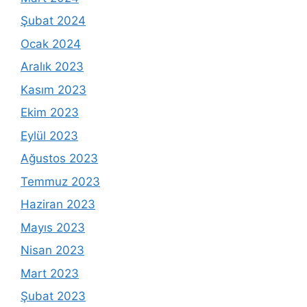
Şubat 2024
Ocak 2024
Aralık 2023
Kasım 2023
Ekim 2023
Eylül 2023
Ağustos 2023
Temmuz 2023
Haziran 2023
Mayıs 2023
Nisan 2023
Mart 2023
Şubat 2023