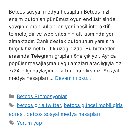
Betcos sosyal medya hesapları Betcos hızlı
erişim butonları günümüz oyun endüstrisinde
yaygın olarak kullanılan yeni nesil interaktif
teknolojidir ve web sitesinin alt kısmında yer
almaktadır. Canlı destek butonunun yanı sıra
birçok hizmet bir tık uzağınızda. Bu hizmetler
arasında Telegram grupları öne çıkıyor. Ayrıca
popüler mesajlaşma uygulamaları aracılığıyla da
7/24 bilgi paylaşımında bulunabilirsiniz. Sosyal
medya hesapları …
Devamını oku…
Kategoriler
Betcos Promosyonlar
Etiketler
betcos giris twitter
,
betcos güncel mobil giriş
adresi
,
betcos sosyal medya hesapları
Yorum yap