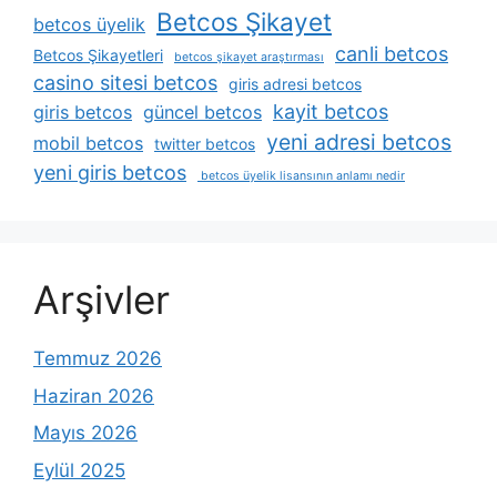
Betcos Şikayet
betcos üyelik
canli betcos
Betcos Şikayetleri
betcos şikayet araştırması
casino sitesi betcos
giris adresi betcos
kayit betcos
giris betcos
güncel betcos
yeni adresi betcos
mobil betcos
twitter betcos
yeni giris betcos
betcos üyelik lisansının anlamı nedir
Arşivler
Temmuz 2026
Haziran 2026
Mayıs 2026
Eylül 2025