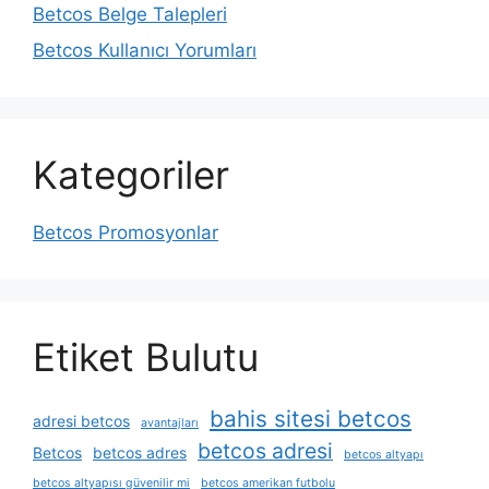
Betcos Belge Talepleri
Betcos Kullanıcı Yorumları
Kategoriler
Betcos Promosyonlar
Etiket Bulutu
bahis sitesi betcos
adresi betcos
avantajları
betcos adresi
Betcos
betcos adres
betcos altyapı
betcos altyapısı güvenilir mi
betcos amerikan futbolu