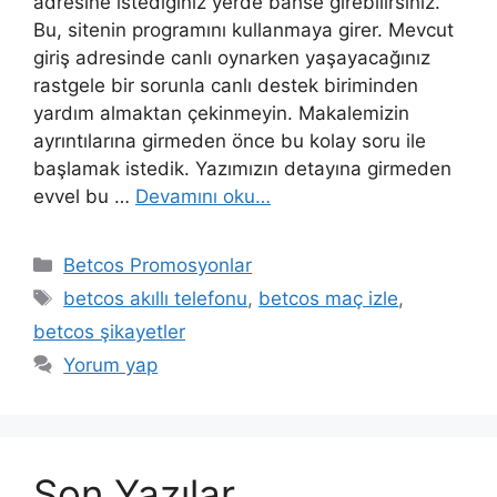
adresine istediğiniz yerde bahse girebilirsiniz.
Bu, sitenin programını kullanmaya girer. Mevcut
giriş adresinde canlı oynarken yaşayacağınız
rastgele bir sorunla canlı destek biriminden
yardım almaktan çekinmeyin. Makalemizin
ayrıntılarına girmeden önce bu kolay soru ile
başlamak istedik. Yazımızın detayına girmeden
evvel bu …
Devamını oku…
Kategoriler
Betcos Promosyonlar
Etiketler
betcos akıllı telefonu
,
betcos maç izle
,
betcos şikayetler
Yorum yap
Son Yazılar