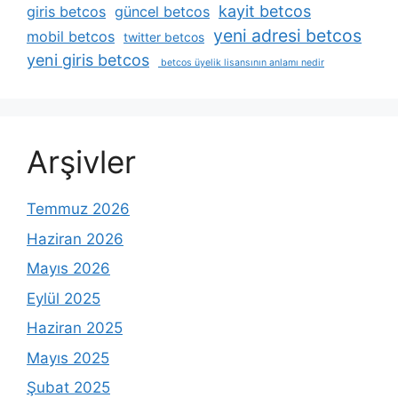
kayit betcos
giris betcos
güncel betcos
yeni adresi betcos
mobil betcos
twitter betcos
yeni giris betcos
betcos üyelik lisansının anlamı nedir
Arşivler
Temmuz 2026
Haziran 2026
Mayıs 2026
Eylül 2025
Haziran 2025
Mayıs 2025
Şubat 2025