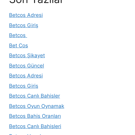
Betcos Adresi
Betcos Giriş
Betcos
Bet Cos
Betcos Şikayet
Betcos Güncel
Betcos Adresi
Betcos Giriş
Betcos Canlı Bahisler
Betcos Oyun Oynamak
Betcos Bahis Oranları
Betcos Canlı Bahisleri