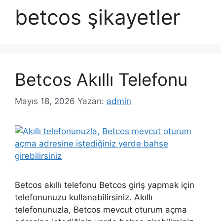
betcos şikayetler
Betcos Akıllı Telefonu
Mayıs 18, 2026
Yazarı:
admin
Betcos akıllı telefonu Betcos giriş yapmak için
telefonunuzu kullanabilirsiniz. Akıllı
telefonunuzla, Betcos mevcut oturum açma