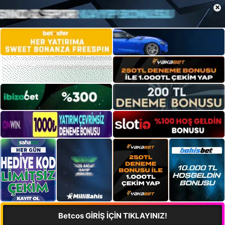
×
Betcos GİRİŞ İÇİN TIKLAYINIZ!