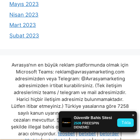
Mayıs 2023
Nisan 2023
Mart 2023
Şubat 2023
Avrasya'nın en büyük reklam platformunda olmak için
Microsoft Teams:
reklam@avrasyamarketing.com
adresimizden veya Telegram: @Avrasyamarketing
adresimizden irtibat kurabilirsiniz. (Tek iletişim
adreslerimiz teams / telegram ve mail adresimizdir.
Harici hiçbir iletişim adresimiz bulunmamaktadır.
Lütfen itibar etmeyiniz.) Türkiye yasalarına göre 7258
sayılı kanun uyarınca yasa dışı bahis oynamanın
cezaları mevcuttur. Şu an bulunduğunuz site hiç bir
şekilde illegal bahis oyunları oynatmıyor ve oynamaya
aracı olmuyordur.
teosbet
|
betxbet
|
betorder
|