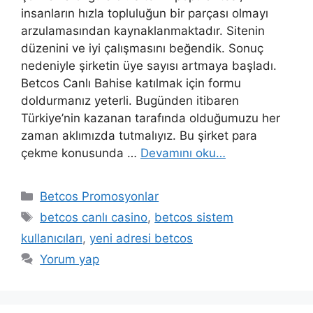
insanların hızla topluluğun bir parçası olmayı
arzulamasından kaynaklanmaktadır. Sitenin
düzenini ve iyi çalışmasını beğendik. Sonuç
nedeniyle şirketin üye sayısı artmaya başladı.
Betcos Canlı Bahise katılmak için formu
doldurmanız yeterli. Bugünden itibaren
Türkiye’nin kazanan tarafında olduğumuzu her
zaman aklımızda tutmalıyız. Bu şirket para
çekme konusunda …
Devamını oku…
Kategoriler
Betcos Promosyonlar
Etiketler
betcos canlı casino
,
betcos sistem
kullanıcıları
,
yeni adresi betcos
Yorum yap