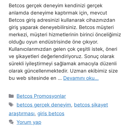
Betcos gerçek deneyim kendinizi gerçek
anlamda deneyime kaptırmak için, mevcut
Betcos giriş adresinizi kullanarak cihazınızdan
giriş yaparak deneyebilirsiniz. Betcos müşteri
merkezi, müşteri hizmetlerinin birinci önceliğimiz
olduğu oyun endüstrisinde öne çıkıyor.
Kullanıcılarımızdan gelen çok çeşitli istek, öneri
ve şikayetleri değerlendiriyoruz. Sonuç olarak
sürekli iyileştirmeyi sağlamak amacıyla düzenli
olarak güncellenmektedir. Uzman ekibimiz size
bu web sitesinde en …
Devamını oku…
Kategoriler
Betcos Promosyonlar
Etiketler
betcos gerçek deneyim
,
betcos şikayet
araştırması
,
giris betcos
Yorum yap