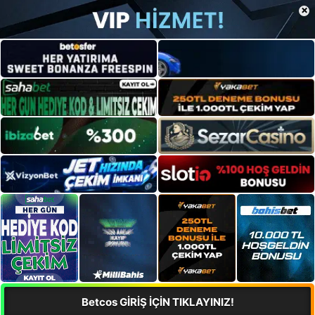
×
Betcos GİRİŞ İÇİN TIKLAYINIZ!