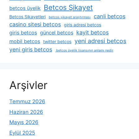
Betcos Şikayet
betcos üyelik
canli betcos
Betcos Şikayetleri
betcos şikayet araştırması
casino sitesi betcos
giris adresi betcos
kayit betcos
giris betcos
güncel betcos
yeni adresi betcos
mobil betcos
twitter betcos
yeni giris betcos
betcos üyelik lisansının anlamı nedir
Arşivler
Temmuz 2026
Haziran 2026
Mayıs 2026
Eylül 2025