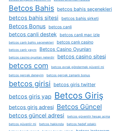
Betcos Bahis
betcos bahis seçenekleri
betcos bahis sitesi
betcos bahis şirketi
Betcos Bonus
betcos canli
betcos canli destek
betcos canli maç izle
betcos canlı casino
betcos canlı bahis seçenekleri
Betcos Casino Oyunları
betcos canlı yayını
betcos casino sitesi
betcos casino oyunları nelerdir
betcos com
betcos evrak göndermek güvenli mi
betcos gerçek deneyim
betcos gerçek zamanlı bonus
betcos girisi
betcos giris twitter
Betcos Giriş
betcos giris yap
Betcos Güncel
betcos giriş adresi
betcos güncel adresi
betcos güvenilir hesap açma
betcos güvenlir mi
betcos hakkında
betcos hedef odaklı
betcos instagram