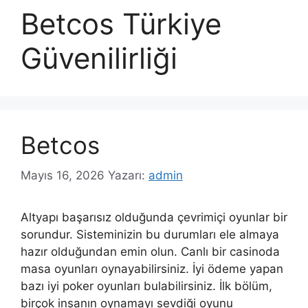
Betcos Türkiye
Güvenilirliği
Betcos
Mayıs 16, 2026
Yazarı:
admin
Altyapı başarısız olduğunda çevrimiçi oyunlar bir
sorundur. Sisteminizin bu durumları ele almaya
hazır olduğundan emin olun. Canlı bir casinoda
masa oyunları oynayabilirsiniz. İyi ödeme yapan
bazı iyi poker oyunları bulabilirsiniz. İlk bölüm,
birçok insanın oynamayı sevdiği oyunu