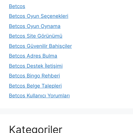
Betcos
Betcos Oyun Seçenekleri
Betcos Oyun Oynama
Betcos Site Görünümü
Betcos Güvenilir Bahisçiler
Betcos Adres Bulma
Betcos Destek İletişimi
Betcos Bingo Rehberi
Betcos Belge Talepleri
Betcos Kullanıcı Yorumları
Kategoriler