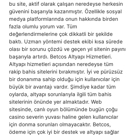
bu site, aktif olarak çalışan neredeyse herkesin
güvenini başarıyla kazanmıştır. Özellikle sosyal
medya platformlarında onun hakkında birden
fazla olumlu yorum var. Tüm
değerlendirmelerine çok dikkatli bir şekilde
baktı. Uzman yöntemi destek ekibi kısa sürede
olası bir sorunu çözdü ve geçen yıl sitenin payını
başarıyla artırdı. Betcos Altyapı Hizmetleri.
Altyapı hizmetleri açısından neredeyse tüm
rakip bahis sitelerini bırakmıştır. İyi ve pürüzsüz
bir donanıma sahip olduğu için kullanıcılar için
büyük bir avantajı vardır. Şimdiye kadar tüm
oylarda, altyapı sorunlarıyla ilgili tüm bahis
sitelerinin önünde yer almaktadır. Web
sitesinde, canlı oyun bölümünde bugün çoğu
casino severin yuvası haline gelen kullanıcılar
için donma sorunları olmayacaktır. Betcos,
ödeme için çok iyi bir destek ve altyapı sağlar