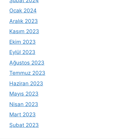
Şubat 2024
Ocak 2024
Aralık 2023
Kasım 2023
Ekim 2023
Eylül 2023
Ağustos 2023
Temmuz 2023
Haziran 2023
Mayıs 2023
Nisan 2023
Mart 2023
Şubat 2023