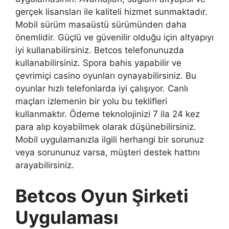
gerçek lisansları ile kaliteli hizmet sunmaktadır.
Mobil sürüm masaüstü sürümünden daha
önemlidir. Güçlü ve güvenilir olduğu için altyapıyı
iyi kullanabilirsiniz. Betcos telefonunuzda
kullanabilirsiniz. Spora bahis yapabilir ve
çevrimiçi casino oyunları oynayabilirsiniz. Bu
oyunlar hızlı telefonlarda iyi çalışıyor. Canlı
maçları izlemenin bir yolu bu teklifleri
kullanmaktır. Ödeme teknolojinizi 7 ila 24 kez
para alıp koyabilmek olarak düşünebilirsiniz.
Mobil uygulamanızla ilgili herhangi bir sorunuz
veya sorununuz varsa, müşteri destek hattını
arayabilirsiniz.
Betcos Oyun Şirketi
Uygulaması