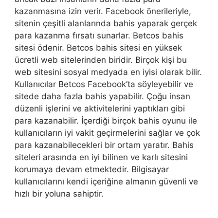
kazanmasına izin verir. Facebook önerileriyle,
sitenin çeşitli alanlarında bahis yaparak gerçek
para kazanma fırsatı sunarlar. Betcos bahis
sitesi ödenir. Betcos bahis sitesi en yüksek
ücretli web sitelerinden biridir. Birçok kişi bu
web sitesini sosyal medyada en iyisi olarak bilir.
Kullanıcılar Betcos Facebook’ta söyleyebilir ve
sitede daha fazla bahis yapabilir. Çoğu insan
düzenli işlerini ve aktivitelerini yaptıkları gibi
para kazanabilir. İçerdiği birçok bahis oyunu ile
kullanıcıların iyi vakit geçirmelerini sağlar ve çok
para kazanabilecekleri bir ortam yaratır. Bahis
siteleri arasında en iyi bilinen ve karlı sitesini
korumaya devam etmektedir. Bilgisayar
kullanıcılarını kendi içeriğine almanın güvenli ve
hızlı bir yoluna sahiptir.