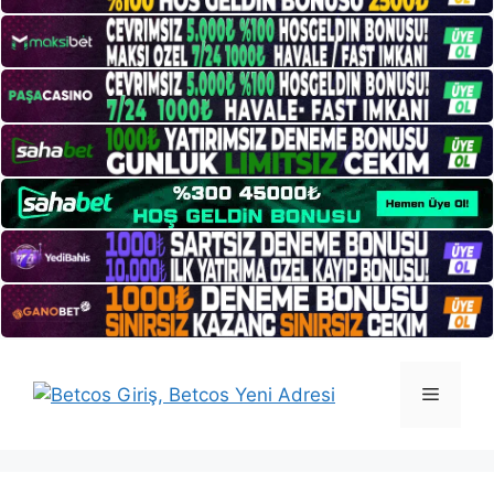
İçeriğe
atla
Menü