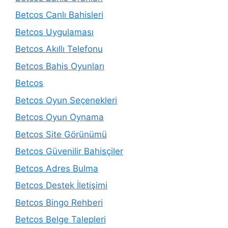
Betcos Canlı Bahisleri
Betcos Uygulaması
Betcos Akıllı Telefonu
Betcos Bahis Oyunları
Betcos
Betcos Oyun Seçenekleri
Betcos Oyun Oynama
Betcos Site Görünümü
Betcos Güvenilir Bahisçiler
Betcos Adres Bulma
Betcos Destek İletişimi
Betcos Bingo Rehberi
Betcos Belge Talepleri