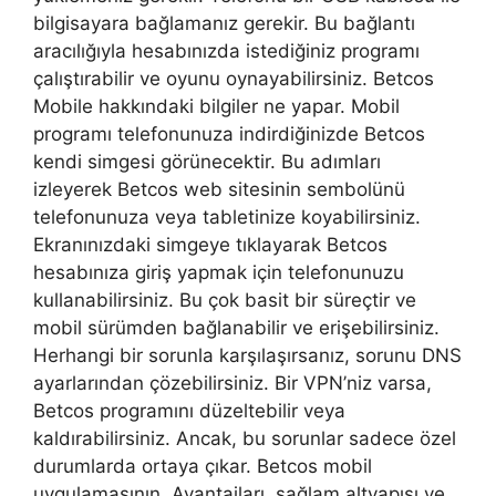
bilgisayara bağlamanız gerekir. Bu bağlantı
aracılığıyla hesabınızda istediğiniz programı
çalıştırabilir ve oyunu oynayabilirsiniz. Betcos
Mobile hakkındaki bilgiler ne yapar. Mobil
programı telefonunuza indirdiğinizde Betcos
kendi simgesi görünecektir. Bu adımları
izleyerek Betcos web sitesinin sembolünü
telefonunuza veya tabletinize koyabilirsiniz.
Ekranınızdaki simgeye tıklayarak Betcos
hesabınıza giriş yapmak için telefonunuzu
kullanabilirsiniz. Bu çok basit bir süreçtir ve
mobil sürümden bağlanabilir ve erişebilirsiniz.
Herhangi bir sorunla karşılaşırsanız, sorunu DNS
ayarlarından çözebilirsiniz. Bir VPN’niz varsa,
Betcos programını düzeltebilir veya
kaldırabilirsiniz. Ancak, bu sorunlar sadece özel
durumlarda ortaya çıkar. Betcos mobil
uygulamasının. Avantajları, sağlam altyapısı ve