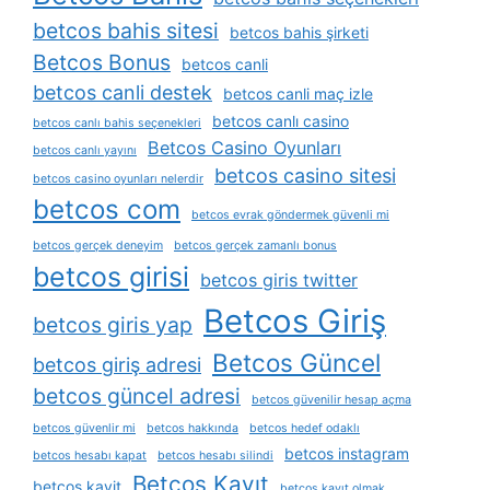
betcos bahis sitesi
betcos bahis şirketi
Betcos Bonus
betcos canli
betcos canli destek
betcos canli maç izle
betcos canlı casino
betcos canlı bahis seçenekleri
Betcos Casino Oyunları
betcos canlı yayını
betcos casino sitesi
betcos casino oyunları nelerdir
betcos com
betcos evrak göndermek güvenli mi
betcos gerçek deneyim
betcos gerçek zamanlı bonus
betcos girisi
betcos giris twitter
Betcos Giriş
betcos giris yap
Betcos Güncel
betcos giriş adresi
betcos güncel adresi
betcos güvenilir hesap açma
betcos güvenlir mi
betcos hakkında
betcos hedef odaklı
betcos instagram
betcos hesabı kapat
betcos hesabı silindi
Betcos Kayıt
betcos kayit
betcos kayıt olmak