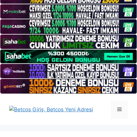
İçeriğe
atla
Menü