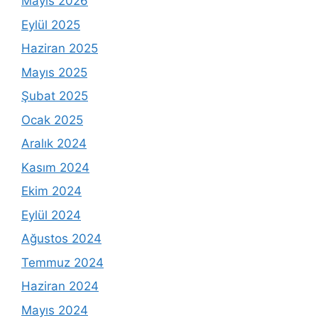
Mayıs 2026
Eylül 2025
Haziran 2025
Mayıs 2025
Şubat 2025
Ocak 2025
Aralık 2024
Kasım 2024
Ekim 2024
Eylül 2024
Ağustos 2024
Temmuz 2024
Haziran 2024
Mayıs 2024