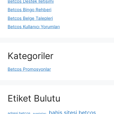
Betcos Destek İletişimi
Betcos Bingo Rehberi
Betcos Belge Talepleri
Betcos Kullanıcı Yorumları
Kategoriler
Betcos Promosyonlar
Etiket Bulutu
bahis sitesi betcos
adresi betcos
avantajları