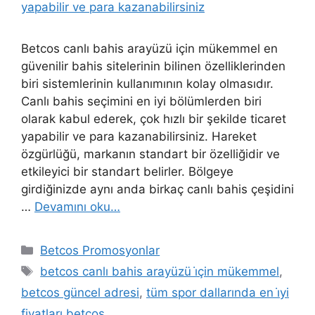
Betcos canlı bahis arayüzü için mükemmel en
güvenilir bahis sitelerinin bilinen özelliklerinden
biri sistemlerinin kullanımının kolay olmasıdır.
Canlı bahis seçimini en iyi bölümlerden biri
olarak kabul ederek, çok hızlı bir şekilde ticaret
yapabilir ve para kazanabilirsiniz. Hareket
özgürlüğü, markanın standart bir özelliğidir ve
etkileyici bir standart belirler. Bölgeye
girdiğinizde aynı anda birkaç canlı bahis çeşidini
…
Devamını oku…
Kategoriler
Betcos Promosyonlar
Etiketler
betcos canlı bahis arayüzü i̇çin mükemmel
,
betcos güncel adresi
,
tüm spor dallarında en i̇yi
fiyatları betcos