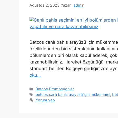
Ağustos 2, 2023
Yazarı:
admin
Betcos canlı bahis arayüzü için mükemmel e
özelliklerinden biri sistemlerinin kullanımı
bölümlerden biri olarak kabul ederek, çok h
kazanabilirsiniz. Hareket özgürlüğü, markanı
standart belirler. Bölgeye girdiğinizde ay
oku…
Kategoriler
Betcos Promosyonlar
Etiketler
betcos canlı bahis arayüzü i̇çin mükemmel
,
bet
Yorum yap