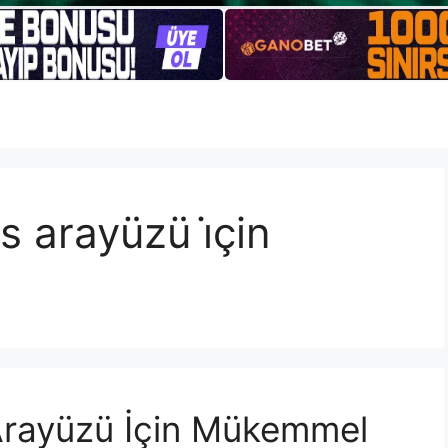
s arayüzü i̇çin
Arayüzü İçin Mükemmel