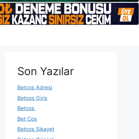
Son Yazılar
Betcos Adresi
Betcos Giriş
Betcos
Bet Cos
Betcos Şikayet