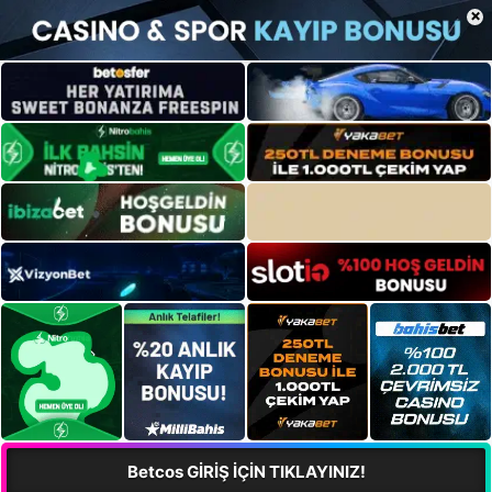
×
Betcos GİRİŞ İÇİN TIKLAYINIZ!