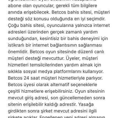
abone olan oyuncular, gerekli tüm bilgilere
anında erişebilecek. Betcos bahis sitesi, müşteri
desteği söz konusu olduğunda en iyi seçimdir.
Çoğu bahis sitesi, oyuncularına yalnızca internet
adresleri üzerinden gerçek zamanlı yardım
sunduğundan, kesintisiz bir bahis deneyimi için
istikrarlı bir internet bağlantısının sağlanması
önemlidir. Betcos oyun sitesinde düzenli canlı
müşteri desteği mevcuttur. Üyeler, müşteri
hizmetleri temsilcilerinden yardım almak için
sıklıkla sosyal medya platformlarını kullanıyor.
Betcos 24 saat müşteri hizmetleriyle parlıyor.
Betcos üyesi olarak alternatif seçeneklerle
çeşitli hizmetlere erişebilirsiniz. Oyun sitesinin
mevcut giriş adresi, son güncellemeden sonra
sitenin erişilebilir kaldığı adrestir. Yasağa
girdikten sonra şirket mevcut adresini ilgili
şirkete açıklar. Engellenen yeni adresi almanın