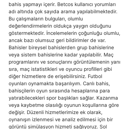
bahis yapmayı içerir. Betcos kullanıcı yorumları
adı altında çok sayıda arama yapılabilmektedir.
Bu çalışmaların bulguları, olumlu
değerlendirmelerin oldukça yaygın olduğunu
göstermektedir. İncelemelerin çoğunluğu olumlu,
ancak bazı olumsuz geri bildirimler de var.
Bahisler bireysel bahislerden grup bahislerine
veya sistem bahislerine kadar yapılabilir. Maç
programlarını ve sonuçlarını görüntülemenin yanı
sıra, maç istatistikleri ve oyuncu profilleri gibi
diğer hizmetlere de erişebilirsiniz. Futbol
oyunları oynamakta başarılıyım. Canlı bahis,
bahisçilerin oyun sırasında hesaplarına para
yatırabilecekleri spor başlıkları sağlar. Kazanma
veya kaybetme olasılığı oyunun koşullarına göre
değişir. Düzenli hizmetlerimize ek olarak,
oynanışın izlenmesi ve analiz edilmesi için bir
görüntü simülasyon hizmeti sağlıyoruz. Sol