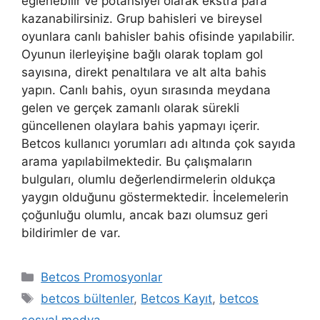
eğlenebilir ve potansiyel olarak ekstra para
kazanabilirsiniz. Grup bahisleri ve bireysel
oyunlara canlı bahisler bahis ofisinde yapılabilir.
Oyunun ilerleyişine bağlı olarak toplam gol
sayısına, direkt penaltılara ve alt alta bahis
yapın. Canlı bahis, oyun sırasında meydana
gelen ve gerçek zamanlı olarak sürekli
güncellenen olaylara bahis yapmayı içerir.
Betcos kullanıcı yorumları adı altında çok sayıda
arama yapılabilmektedir. Bu çalışmaların
bulguları, olumlu değerlendirmelerin oldukça
yaygın olduğunu göstermektedir. İncelemelerin
çoğunluğu olumlu, ancak bazı olumsuz geri
bildirimler de var.
Kategoriler
Betcos Promosyonlar
Etiketler
betcos bültenler
,
Betcos Kayıt
,
betcos
sosyal medya