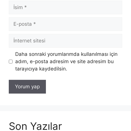
İsim
E-
posta
İnternet
sitesi
Daha sonraki yorumlarımda kullanılması için
adım, e-posta adresim ve site adresim bu
tarayıcıya kaydedilsin.
Son Yazılar