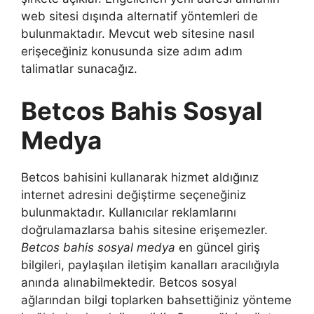
web sitesi dışında alternatif yöntemleri de
bulunmaktadır. Mevcut web sitesine nasıl
erişeceğiniz konusunda size adım adım
talimatlar sunacağız.
Betcos Bahis Sosyal
Medya
Betcos bahisini kullanarak hizmet aldığınız
internet adresini değiştirme seçeneğiniz
bulunmaktadır. Kullanıcılar reklamlarını
doğrulamazlarsa bahis sitesine erişemezler.
Betcos bahis sosyal medya
en güncel giriş
bilgileri, paylaşılan iletişim kanalları aracılığıyla
anında alınabilmektedir. Betcos sosyal
ağlarından bilgi toplarken bahsettiğiniz yönteme