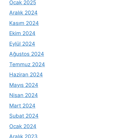
Ocak 2025
Aralık 2024
Kasım 2024
Ekim 2024
Eylül 2024
Ağustos 2024
Temmuz 2024
Haziran 2024
Mayıs 2024
Nisan 2024
Mart 2024
Şubat 2024
Ocak 2024
Aralık 2023