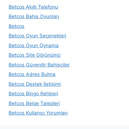
Betcos Akıllı Telefonu
Betcos Bahis Oyunları
Betcos
Betcos Oyun Seçenekleri
Betcos Oyun Oynama
Betcos Site Görünümü
Betcos Güvenilir Bahisçiler
Betcos Adres Bulma
Betcos Destek İletişimi
Betcos Bingo Rehberi
Betcos Belge Talepleri
Betcos Kullanıcı Yorumları