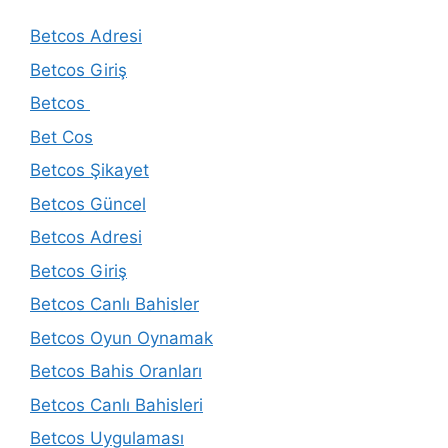
Betcos Adresi
Betcos Giriş
Betcos
Bet Cos
Betcos Şikayet
Betcos Güncel
Betcos Adresi
Betcos Giriş
Betcos Canlı Bahisler
Betcos Oyun Oynamak
Betcos Bahis Oranları
Betcos Canlı Bahisleri
Betcos Uygulaması