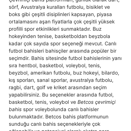
sörf, Avustralya kuralları futbolu, bisiklet ve
boks gibi çeşitli disiplinleri kapsayan, piyasa
ortalamasını aşan fiyatlarla çok çeşitli yüksek
profilli spor etkinlikleri sunmaktadır. Buz
hokeyinden tenise, basketboldan beyzbola
kadar çok sayıda spor seçeneği mevcut. Canlı
futbol bahisleri bahisçiler arasında popüler bir
seçimdir. Bahis sitesinde futbol bahislerinin yanı
sıra hentbol, ​​basketbol, ​​voleybol, tenis,
beyzbol, amerikan futbolu, buz hokeyi, bilardo,
kış sporları, sanal sporlar, avustralya futbolu,
ragbi, dart, golf ve kriket arasından seçim
yapabilirsiniz. Bu seçenekler arasında futbol, ​​
basketbol, ​​tenis, voleybol ve
Betcos çevrimiçi
bahis
spor voleybolunda canlı bahisler
bulunmaktadır. Betcos bahis platformunun
sunduğu canlı bahis seçenekleriyle çok