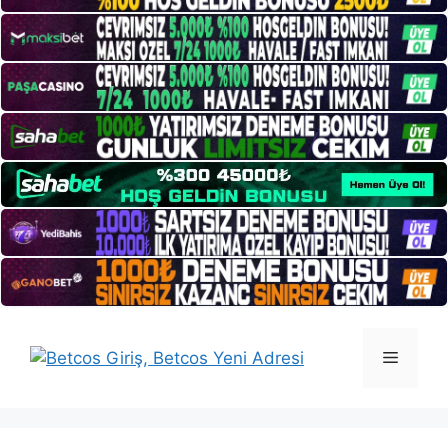
İçeriğe
atla
Menü