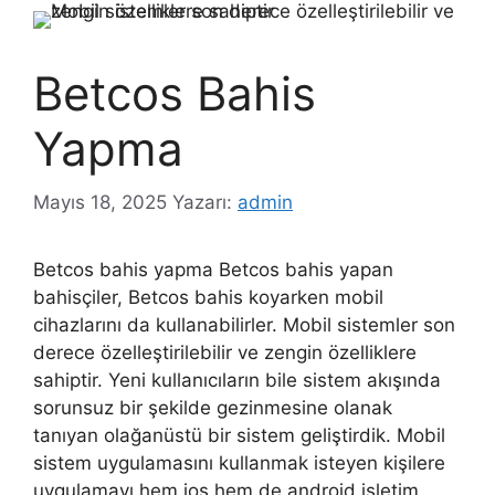
Betcos Bahis
Yapma
Mayıs 18, 2025
Yazarı:
admin
Betcos bahis yapma Betcos bahis yapan
bahisçiler, Betcos bahis koyarken mobil
cihazlarını da kullanabilirler. Mobil sistemler son
derece özelleştirilebilir ve zengin özelliklere
sahiptir. Yeni kullanıcıların bile sistem akışında
sorunsuz bir şekilde gezinmesine olanak
tanıyan olağanüstü bir sistem geliştirdik. Mobil
sistem uygulamasını kullanmak isteyen kişilere
uygulamayı hem ios hem de android işletim