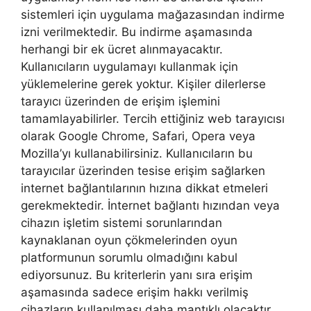
sistemleri için uygulama mağazasından indirme
izni verilmektedir. Bu indirme aşamasında
herhangi bir ek ücret alınmayacaktır.
Kullanıcıların uygulamayı kullanmak için
yüklemelerine gerek yoktur. Kişiler dilerlerse
tarayıcı üzerinden de erişim işlemini
tamamlayabilirler. Tercih ettiğiniz web tarayıcısı
olarak Google Chrome, Safari, Opera veya
Mozilla’yı kullanabilirsiniz. Kullanıcıların bu
tarayıcılar üzerinden tesise erişim sağlarken
internet bağlantılarının hızına dikkat etmeleri
gerekmektedir. İnternet bağlantı hızından veya
cihazın işletim sistemi sorunlarından
kaynaklanan oyun çökmelerinden oyun
platformunun sorumlu olmadığını kabul
ediyorsunuz. Bu kriterlerin yanı sıra erişim
aşamasında sadece erişim hakkı verilmiş
cihazların kullanılması daha mantıklı olacaktır.