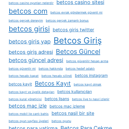
betcos casino sitesi
betcos casino oyunları nelerdir
betcos com
betcos evrak göndermek güvenli mi
betcos gerçek deneyim
betcos gerçek zamanlı bonus
betcos girisi
betcos giris twitter
Betcos Giriş
betcos giris yap
Betcos Güncel
betcos giriş adresi
betcos güncel adresi
betcos güvenilir hesap açma
betcos güvenlir mi
betcos hakkında
betcos hedef odaklı
betcos instagram
betcos hesabı kapat
betcos hesabı silindi
Betcos Kayıt
betcos kayit
betcos kayıt olmak
betcos kullanıcıları
betcos kayıt ve üyelik detayları
betcos lisans
betcos kural yöneticisi
betcos live tv nasıl i̇zlenir
betcos maç izle
betcos maç izleme
betcos nasil bir site
betcos mobil i̇le canlı bahis
betcos oyun sayfası üyeleri
betcos oyunu
Betcos Para Çekme
betcos para yatirma