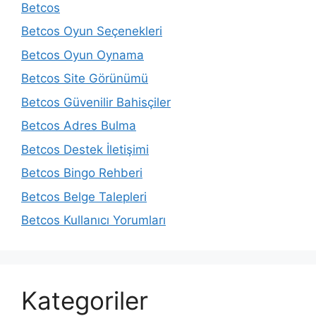
Betcos
Betcos Oyun Seçenekleri
Betcos Oyun Oynama
Betcos Site Görünümü
Betcos Güvenilir Bahisçiler
Betcos Adres Bulma
Betcos Destek İletişimi
Betcos Bingo Rehberi
Betcos Belge Talepleri
Betcos Kullanıcı Yorumları
Kategoriler