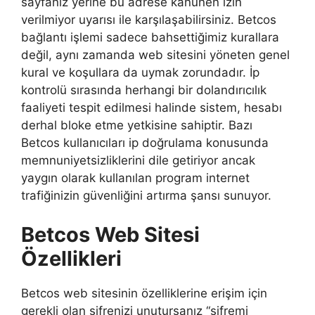
sayfanız yerine bu adrese kanunen izin
verilmiyor uyarısı ile karşılaşabilirsiniz. Betcos
bağlantı işlemi sadece bahsettiğimiz kurallara
değil, aynı zamanda web sitesini yöneten genel
kural ve koşullara da uymak zorundadır. İp
kontrolü sırasında herhangi bir dolandırıcılık
faaliyeti tespit edilmesi halinde sistem, hesabı
derhal bloke etme yetkisine sahiptir. Bazı
Betcos kullanıcıları ip doğrulama konusunda
memnuniyetsizliklerini dile getiriyor ancak
yaygın olarak kullanılan program internet
trafiğinizin güvenliğini artırma şansı sunuyor.
Betcos Web Sitesi
Özellikleri
Betcos web sitesinin özelliklerine erişim için
gerekli olan şifrenizi unutursanız “şifremi