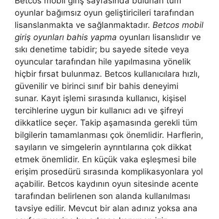
Betcos mobil giriş sayfasında bulunan tüm
oyunlar bağımsız oyun geliştiricileri tarafından
lisanslanmakta ve sağlanmaktadır.
Betcos mobil
giriş oyunları bahis yapma
oyunları lisanslıdır ve
sıkı denetime tabidir; bu sayede sitede veya
oyuncular tarafından hile yapılmasına yönelik
hiçbir fırsat bulunmaz. Betcos kullanıcılara hızlı,
güvenilir ve birinci sınıf bir bahis deneyimi
sunar. Kayıt işlemi sırasında kullanıcı, kişisel
tercihlerine uygun bir kullanıcı adı ve şifreyi
dikkatlice seçer. Takip aşamasında gerekli tüm
bilgilerin tamamlanması çok önemlidir. Harflerin,
sayıların ve simgelerin ayrıntılarına çok dikkat
etmek önemlidir. En küçük vaka eşleşmesi bile
erişim prosedürü sırasında komplikasyonlara yol
açabilir. Betcos kaydının oyun sitesinde acente
tarafından belirlenen son alanda kullanılması
tavsiye edilir. Mevcut bir alan adınız yoksa ana