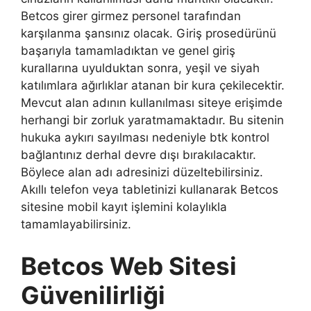
Betcos girer girmez personel tarafından
karşılanma şansınız olacak. Giriş prosedürünü
başarıyla tamamladıktan ve genel giriş
kurallarına uyulduktan sonra, yeşil ve siyah
katılımlara ağırlıklar atanan bir kura çekilecektir.
Mevcut alan adının kullanılması siteye erişimde
herhangi bir zorluk yaratmamaktadır. Bu sitenin
hukuka aykırı sayılması nedeniyle btk kontrol
bağlantınız derhal devre dışı bırakılacaktır.
Böylece alan adı adresinizi düzeltebilirsiniz.
Akıllı telefon veya tabletinizi kullanarak Betcos
sitesine mobil kayıt işlemini kolaylıkla
tamamlayabilirsiniz.
Betcos Web Sitesi
Güvenilirliği