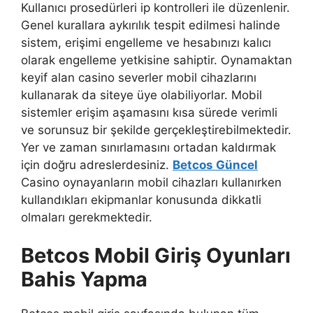
Kullanıcı prosedürleri ip kontrolleri ile düzenlenir.
Genel kurallara aykırılık tespit edilmesi halinde
sistem, erişimi engelleme ve hesabınızı kalıcı
olarak engelleme yetkisine sahiptir. Oynamaktan
keyif alan casino severler mobil cihazlarını
kullanarak da siteye üye olabiliyorlar. Mobil
sistemler erişim aşamasını kısa sürede verimli
ve sorunsuz bir şekilde gerçekleştirebilmektedir.
Yer ve zaman sınırlamasını ortadan kaldırmak
için doğru adreslerdesiniz.
Betcos Güncel
Casino oynayanların mobil cihazları kullanırken
kullandıkları ekipmanlar konusunda dikkatli
olmaları gerekmektedir.
Betcos Mobil Giriş Oyunları
Bahis Yapma