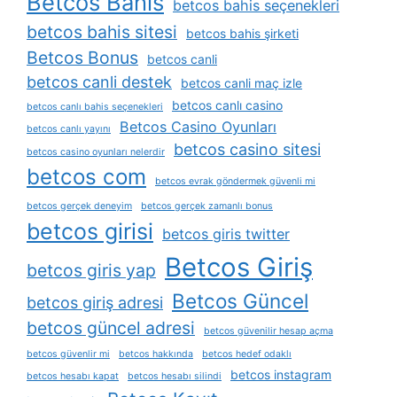
Betcos Bahis
betcos bahis seçenekleri
betcos bahis sitesi
betcos bahis şirketi
Betcos Bonus
betcos canli
betcos canli destek
betcos canli maç izle
betcos canlı casino
betcos canlı bahis seçenekleri
Betcos Casino Oyunları
betcos canlı yayını
betcos casino sitesi
betcos casino oyunları nelerdir
betcos com
betcos evrak göndermek güvenli mi
betcos gerçek deneyim
betcos gerçek zamanlı bonus
betcos girisi
betcos giris twitter
Betcos Giriş
betcos giris yap
Betcos Güncel
betcos giriş adresi
betcos güncel adresi
betcos güvenilir hesap açma
betcos güvenlir mi
betcos hakkında
betcos hedef odaklı
betcos instagram
betcos hesabı kapat
betcos hesabı silindi