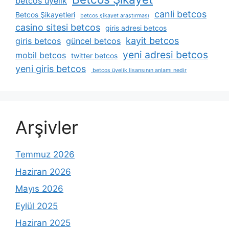
betcos üyelik
canli betcos
Betcos Şikayetleri
betcos şikayet araştırması
casino sitesi betcos
giris adresi betcos
kayit betcos
giris betcos
güncel betcos
yeni adresi betcos
mobil betcos
twitter betcos
yeni giris betcos
betcos üyelik lisansının anlamı nedir
Arşivler
Temmuz 2026
Haziran 2026
Mayıs 2026
Eylül 2025
Haziran 2025