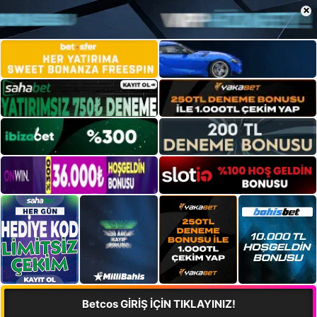
×
Betcos GİRİŞ İÇİN TIKLAYINIZ!