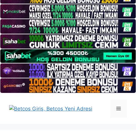
İçeriğe
atla
Menü