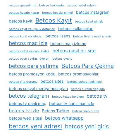
betcos güvenlir mi
betcos hakkında
betcos hedef odaklı
betcos instagram
betcos hesabı kapat
betcos hesabı silindi
Betcos Kayıt
betcos kayit
betcos kayıt olmak
betcos kullanıcıları
betcos kayıt ve üyelik detayları
betcos lisans
betcos kural yöneticisi
betcos live tv nasıl i̇zlenir
betcos maç izle
betcos maç izleme
betcos nasil bir site
betcos mobil i̇le canlı bahis
betcos oyun sayfası üyeleri
betcos oyunu
Betcos Para Çekme
betcos para yatirma
betcos promosyon kodu
betcos promosyonlar
betcos sitesi
betcos site durumu
betcos sohbet sekmesi
betcos sosyal medya hesapları
betcos sürekli değişim
betcos telegram
betcos tv
betcos texas hold'em
betcos tv canli maç
betcos tv canli maç izle
betcos tv izle
Betcos Twitter
betcos web buton
betcos whatsapp
betcos web sitesi
betcos yeni adresi
betcos yeni giris