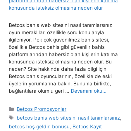
Betcos bahis web sitesini nasıl tanımlarsınız
oyun meraklıları özellikle soru konularıyla
ilgileniyor. Pek çok güvenilmez bahis sitesi,
özellikle Betcos bahis gibi güvenilir bahis
platformlarından habersiz olan kişilerin katılma
konusunda isteksiz olmasına neden olur. Bu
neden? Site hakkında daha fazla bilgi için
Betcos bahis oyuncularının, özellikle de eski
üyelerin yorumlarına bakın. Bununla birlikte,
bağlantılara olumlu geri …
Devamını oku…
Kategoriler
Betcos Promosyonlar
Etiketler
betcos bahis web sitesini nasıl tanımlarsınız
,
betcos hoş geldin bonusu
,
Betcos Kayıt