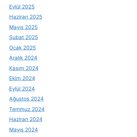
Eylül 2025
Haziran 2025
Mayıs 2025
Şubat 2025
Ocak 2025
Aralık 2024
Kasım 2024
Ekim 2024
Eylül 2024
Ağustos 2024
Temmuz 2024
Haziran 2024
Mayıs 2024