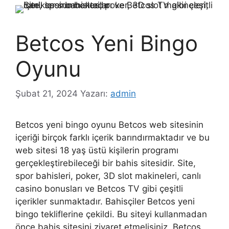
Betcos Yeni Bingo
Oyunu
Şubat 21, 2024
Yazarı:
admin
Betcos yeni bingo oyunu Betcos web sitesinin
içeriği birçok farklı içerik barındırmaktadır ve bu
web sitesi 18 yaş üstü kişilerin programı
gerçekleştirebileceği bir bahis sitesidir. Site,
spor bahisleri, poker, 3D slot makineleri, canlı
casino bonusları ve Betcos TV gibi çeşitli
içerikler sunmaktadır. Bahisçiler Betcos yeni
bingo tekliflerine çekildi. Bu siteyi kullanmadan
önce bahis sitesini ziyaret etmelisiniz. Betcos