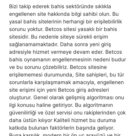
Bizi takip ederek bahis sektöründe sıklıkla
engellenen site hakkında bilgi sahibi olun. Bu
yasal bahis sitelerinin herhangi bir erişilebilirlik
sorunu yoktur. Betcos sitesi yasaklı bir bahis
sitesidir. Bu nedenle siteye sürekli erişim
sağlanamamaktadır. Daha sonra yeni giriş
adresiyle hizmet vermeye devam eder. Betcos
bahis oynamanın engellenmesinin nedeni budur
ve bu sorunu çözebiliriz. Betcos sitesine
erişilememesi durumunda, Site sahipleri, bu tür
sorunlarla karşılaşmamak amacıyla, engellenen
site erişimi için yeni Betcos giriş adresleri
oluşturur. Genel olarak gelişmiş algoritması onu
ilgi konusu haline getiriyor. Bu algoritmanın
güvenilirliği ve özel servisi onu rakiplerinden çok
daha üstün kılıyor Kaliteli hizmet bu duruma
katkıda bulunan faktörlerin başında geliyor.
Buna karşılık, modern bir ön uç arayüzü ve bir