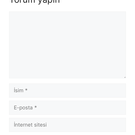
Yorum
İsim
E-
posta
İnternet
sitesi