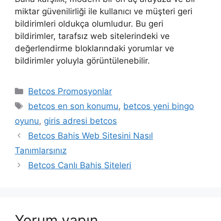
miktar güvenilirliği ile kullanıcı ve müşteri geri
bildirimleri oldukça olumludur. Bu geri
bildirimler, tarafsız web sitelerindeki ve
değerlendirme bloklarındaki yorumlar ve
bildirimler yoluyla görüntülenebilir.
Kategoriler
Betcos Promosyonlar
Etiketler
betcos en son konumu
,
betcos yeni bingo
oyunu
,
giris adresi betcos
Betcos Bahis Web Sitesini Nasıl
Tanımlarsınız
Betcos Canlı Bahis Siteleri
Yorum yapın