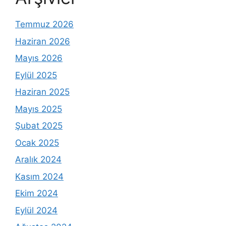
Temmuz 2026
Haziran 2026
Mayıs 2026
Eylül 2025
Haziran 2025
Mayıs 2025
Şubat 2025
Ocak 2025
Aralık 2024
Kasım 2024
Ekim 2024
Eylül 2024