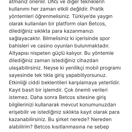
atmanız önerilir. DNS ve diğer tekniklerin
kullanımı her zaman etkili değildir. Pratik
yöntemleri öğrenmelisiniz. Türkiye’de yaygın
olarak kullanılan bir platform olan Betcos,
dilediğiniz sıklıkta para kazanmanızı
sağlayacaktır. Bilmelisiniz ki içerisinde spor
bahisleri ve casino oyunları bulunmaktadır.
Altyapısı nispeten güçlü kalıyor. Bu yöntemle
dilediğiniz zaman istediğiniz cihazdan
ulaşabilirsiniz. Neyse ki yenilikçi mobil programı
sayesinde tek tıkla giriş yapabiliyorsunuz.
Etkinliği ciddi beklentileri karşılamaya yeterlidir.
Kayıt basit bir işlemdir. Çok önemli verileri
istemez. Daha sonra Betcos sitesine giriş
bilgilerinizi kullanarak mevcut konumunuzdan
erişebilir ve istediğiniz sıklıkta kayıt olarak para
kazanabilirsiniz. Bu şirket nerede? Nereden
alabilirim? Betcos kısıtlanmasına ne sebep