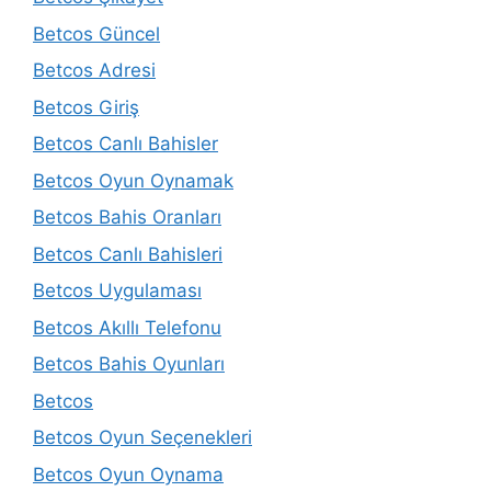
Betcos Güncel
Betcos Adresi
Betcos Giriş
Betcos Canlı Bahisler
Betcos Oyun Oynamak
Betcos Bahis Oranları
Betcos Canlı Bahisleri
Betcos Uygulaması
Betcos Akıllı Telefonu
Betcos Bahis Oyunları
Betcos
Betcos Oyun Seçenekleri
Betcos Oyun Oynama