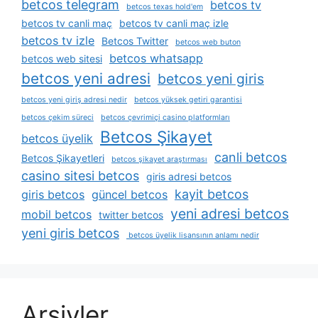
betcos telegram
betcos tv
betcos texas hold'em
betcos tv canli maç
betcos tv canli maç izle
betcos tv izle
Betcos Twitter
betcos web buton
betcos whatsapp
betcos web sitesi
betcos yeni adresi
betcos yeni giris
betcos yeni giriş adresi nedir
betcos yüksek getiri garantisi
betcos çekim süreci
betcos çevrimiçi casino platformları
Betcos Şikayet
betcos üyelik
canli betcos
Betcos Şikayetleri
betcos şikayet araştırması
casino sitesi betcos
giris adresi betcos
kayit betcos
giris betcos
güncel betcos
yeni adresi betcos
mobil betcos
twitter betcos
yeni giris betcos
betcos üyelik lisansının anlamı nedir
Arşivler