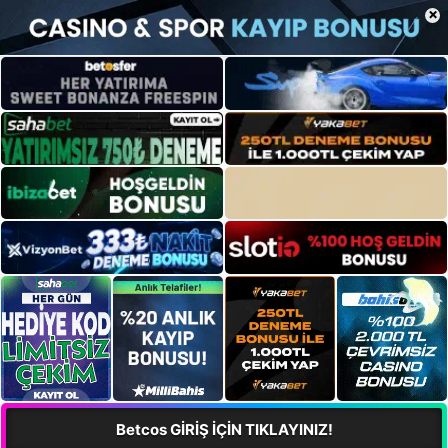
×
Betcos GİRİŞ İÇİN TIKLAYINIZ!