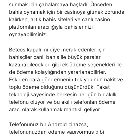
sunmak için çabalamaya başladı. Önceden
bahis oynamak için bir casinoya gitmek zorunda
kalırken, artık bahis siteleri ve canlı casino
platformları aracılığıyla bahislerinizi
oynayabilirsiniz.
Betcos kapalı mı diye merak edenler için
bahisçiler canlı bahis ile büyük paralar
kazanabilecekleri gibi ek ödeme seçenekleri ile
de ödeme kolaylığından yararlanabilirler.
Eskiden para göndermenin tek yolunun nakit ve
toplu ödeme olduğunu düşünürdük. Fakat
teknoloji sayesinde herkesin her gün bir akıllı
telefonu oluyor ve bu akıllı telefonları ödeme
aracı olarak kullanmak mantıklı geliyor.
Telefonunuz bir Android cihazsa,
telefonunuzdan ödeme yapıyormuş gibi