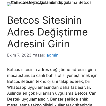
Betcos Sitesinin
Adres Değiştirme
Adresini Girin
Ekim 7, 2023
Yazarı:
admin
Betcos sitesinin adres değiştirme adresini girin
masaüstünüze canlı bahis ofisi yerleştirmek için
Betcos iletişim teknolojisini takip ederek, bir
Whatsapp uygulamasından daha fazlası var.
Aslında en çok kullanılan uygulama Betcos Canlı
Destek uygulamasıdır. Benzer şekilde anlık
mesajlaşma teknolojisini kullanarak sitenizde