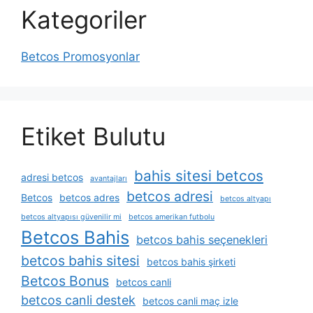
Kategoriler
Betcos Promosyonlar
Etiket Bulutu
bahis sitesi betcos
adresi betcos
avantajları
betcos adresi
Betcos
betcos adres
betcos altyapı
betcos altyapısı güvenilir mi
betcos amerikan futbolu
Betcos Bahis
betcos bahis seçenekleri
betcos bahis sitesi
betcos bahis şirketi
Betcos Bonus
betcos canli
betcos canli destek
betcos canli maç izle