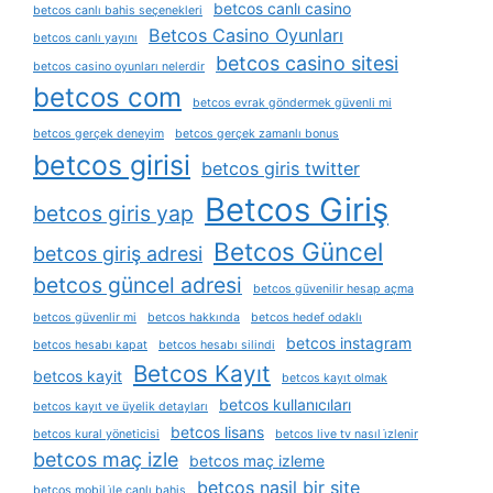
betcos canlı casino
betcos canlı bahis seçenekleri
Betcos Casino Oyunları
betcos canlı yayını
betcos casino sitesi
betcos casino oyunları nelerdir
betcos com
betcos evrak göndermek güvenli mi
betcos gerçek deneyim
betcos gerçek zamanlı bonus
betcos girisi
betcos giris twitter
Betcos Giriş
betcos giris yap
Betcos Güncel
betcos giriş adresi
betcos güncel adresi
betcos güvenilir hesap açma
betcos güvenlir mi
betcos hakkında
betcos hedef odaklı
betcos instagram
betcos hesabı kapat
betcos hesabı silindi
Betcos Kayıt
betcos kayit
betcos kayıt olmak
betcos kullanıcıları
betcos kayıt ve üyelik detayları
betcos lisans
betcos kural yöneticisi
betcos live tv nasıl i̇zlenir
betcos maç izle
betcos maç izleme
betcos nasil bir site
betcos mobil i̇le canlı bahis