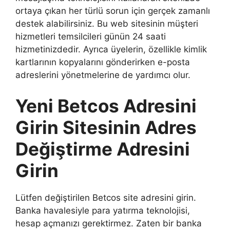
ortaya çıkan her türlü sorun için gerçek zamanlı
destek alabilirsiniz. Bu web sitesinin müşteri
hizmetleri temsilcileri günün 24 saati
hizmetinizdedir. Ayrıca üyelerin, özellikle kimlik
kartlarının kopyalarını gönderirken e-posta
adreslerini yönetmelerine de yardımcı olur.
Yeni Betcos Adresini
Girin Sitesinin Adres
Değiştirme Adresini
Girin
Lütfen değiştirilen Betcos site adresini girin.
Banka havalesiyle para yatırma teknolojisi,
hesap açmanızı gerektirmez. Zaten bir banka