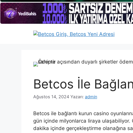
İçeriğe
atla
Betcos İle Bağlan
Ağustos 14, 2024
Yazarı:
admin
Betcos ile bağlantı kurun casino oyunlarına
gün içinde milyonlarca liraya ulaşabiliyor
dakika içinde gerçekleştirme olanağına sah