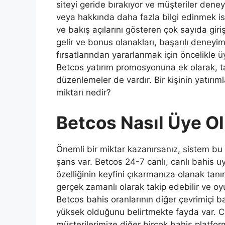
siteyi geride bırakıyor ve müşteriler den
veya hakkında daha fazla bilgi edinmek ist
ve bakış açılarını gösteren çok sayıda gir
gelir ve bonus olanakları, başarılı deneyim
fırsatlarından yararlanmak için öncelikle
Betcos yatırım promosyonuna ek olarak, ta
düzenlemeler de vardır. Bir kişinin yatır
miktarı nedir?
Betcos Nasıl Üye O
Önemli bir miktar kazanırsanız, sistem bu 
şans var. Betcos 24-7 canlı, canlı bahis
özelliğinin keyfini çıkarmanıza olanak tanır.
gerçek zamanlı olarak takip edebilir ve oyun
Betcos bahis oranlarının diğer çevrimiçi b
yüksek olduğunu belirtmekte fayda var. Caz
müşterilerimize diğer birçok bahis platf