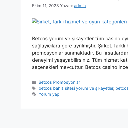
Ekim 11, 2023
Yazarı:
admin
Betcos yorum ve şikayetler tüm casino oyun
sağlayıcılara göre ayrılmıştır. Şirket, farkl
promosyonlar sunmaktadır. Bu fırsatlardan
deneyimi yaşayabilirsiniz. Tüm hizmet kate
seçenekleri mevcuttur. Betcos casino ince
Kategoriler
Betcos Promosyonlar
Etiketler
betcos bahis sitesi yorum ve şikayetler
,
betcos
Yorum yap