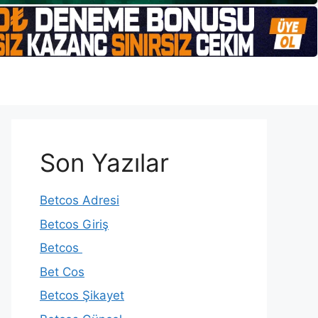
Son Yazılar
Betcos Adresi
Betcos Giriş
Betcos
Bet Cos
Betcos Şikayet